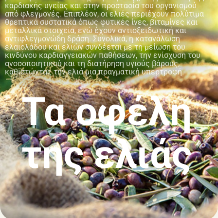
καρδιακής υγείας και στην προστασία του οργανισμού
από φλεγμονές. Επιπλέον, οι ελιές περιέχουν πολύτιμα
θρεπτικά συστατικά όπως φυτικές ίνες, βιταμίνες και
μεταλλικά στοιχεία, ενώ έχουν αντιοξειδωτική και
αντιφλεγμονώδη δράση. Συνολικά, η κατανάλωση
ελαιολάδου και ελιών συνδέεται με τη μείωση του
κινδύνου καρδιαγγειακών παθήσεων, την ενίσχυση του
ανοσοποιητικού και τη διατήρηση υγιούς βάρους,
καθιστώντας την ελιά μια πραγματική υπερτροφή.
Τα οφέλη
της ελιάς