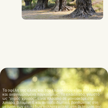
Τα οφέλη της ελιάς και του ελαιολάδου είναι πολλαπλά
και αναγνωρισμένα παγκοσμίως. Το ελαιόλαδο, γνωστό
ως "υγρός χρυσός", είναι πλούσιο σε μονοακόρεστα
λιπαρά, βιταμίνη Ε και αντιοξειδωτικά, βοηθώντας στη
μείωση των επιπέδων χοληστερόλης, στη βελτίωση της